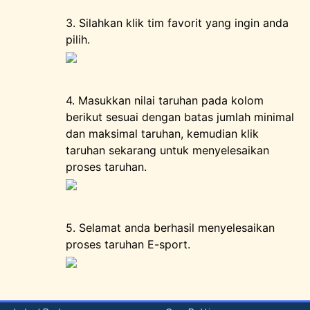
3. Silahkan klik tim favorit yang ingin anda
pilih.
4. Masukkan nilai taruhan pada kolom
berikut sesuai dengan batas jumlah minimal
dan maksimal taruhan, kemudian klik
taruhan sekarang untuk menyelesaikan
proses taruhan.
5. Selamat anda berhasil menyelesaikan
proses taruhan E-sport.