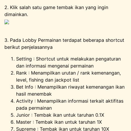
2. Klik salah satu game tembak ikan yang ingin
dimainkan.
3. Pada Lobby Permainan terdapat beberapa shortcut
berikut penjelasannya
Setting : Shortcut untuk melakukan pengaturan
dan informasi mengenai permainan
Rank : Menampilkan urutan / rank kemenangan,
level, fishing dan jackpot list
Bet Info : Menampilkan riwayat kemenangan ikan
hasil menembak
Activity : Menampilkan informasi terkait aktifitas
pada permainan
Junior : Tembak ikan untuk taruhan 0.1X
Master : Tembak ikan untuk taruhan 1X
Supreme : Tembak ikan untuk taruhan 10X