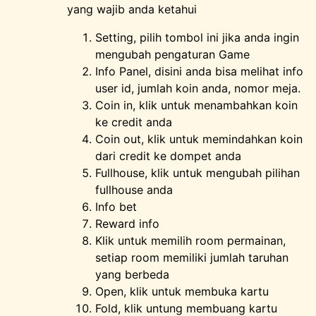
yang wajib anda ketahui
Setting, pilih tombol ini jika anda ingin
mengubah pengaturan Game
Info Panel, disini anda bisa melihat info
user id, jumlah koin anda, nomor meja.
Coin in, klik untuk menambahkan koin
ke credit anda
Coin out, klik untuk memindahkan koin
dari credit ke dompet anda
Fullhouse, klik untuk mengubah pilihan
fullhouse anda
Info bet
Reward info
Klik untuk memilih room permainan,
setiap room memiliki jumlah taruhan
yang berbeda
Open, klik untuk membuka kartu
Fold, klik untung membuang kartu