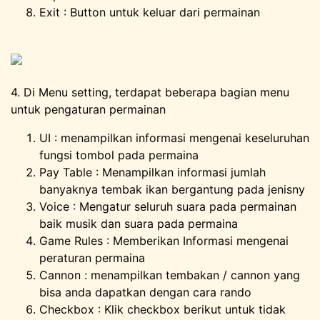
Exit : Button untuk keluar dari permainan
4. Di Menu setting, terdapat beberapa bagian menu
untuk pengaturan permainan
UI : menampilkan informasi mengenai keseluruhan
fungsi tombol pada permaina
Pay Table : Menampilkan informasi jumlah
banyaknya tembak ikan bergantung pada jenisny
Voice : Mengatur seluruh suara pada permainan
baik musik dan suara pada permaina
Game Rules : Memberikan Informasi mengenai
peraturan permaina
Cannon : menampilkan tembakan / cannon yang
bisa anda dapatkan dengan cara rando
Checkbox : Klik checkbox berikut untuk tidak