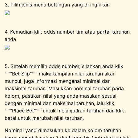
3. Pilih jenis menu bettingan yang di inginkan
4. Kemudian klik odds number tim atau partai taruhan
anda
5. Setelah memilih odds number, silahkan anda klik
""""Bet Slip"""" maka tampilan nilai taruhan akan
muncul, juga informasi mengenai minimal dan
maksimal taruhan. Masukkan nominal taruhan pada
kolom, pastikan nilai yang anda masukan sesuai
dengan minimal dan maksimal taruhan, lalu klik
""""Place Bet"""" untuk melanjutkan taruhan dan klik
batal untuk merubah nilai taruhan.
Nominal yang dimasukan ke dalam kolom taruhan
harus menghilangkan 3 digit terakhir (nol) dari jumlah