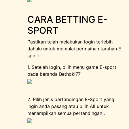
CARA BETTING E-
SPORT
Pastikan telah melakukan login terlebih
dahulu untuk memulai permainan taruhan E-
sport.
1. Setelah login, pilih menu game E-sport
pada beranda Bethoki77
2. Pilih jenis pertandingan E-Sport yang
ingin anda pasang atau pilih All untuk
menampilkan semua pertandingan .