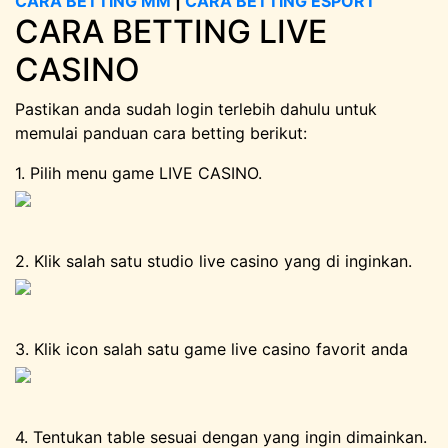
CARA BETTING MM
|
CARA BETTING ESPORT
CARA BETTING LIVE
CASINO
Pastikan anda sudah login terlebih dahulu untuk
memulai panduan cara betting berikut:
1. Pilih menu game LIVE CASINO.
2. Klik salah satu studio live casino yang di inginkan.
3. Klik icon salah satu game live casino favorit anda
4. Tentukan table sesuai dengan yang ingin dimainkan.