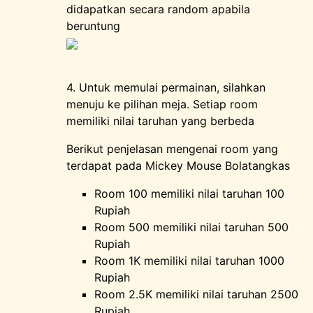
didapatkan secara random apabila
beruntung
4. Untuk memulai permainan, silahkan
menuju ke pilihan meja. Setiap room
memiliki nilai taruhan yang berbeda
Berikut penjelasan mengenai room yang
terdapat pada Mickey Mouse Bolatangkas
Room 100 memiliki nilai taruhan 100
Rupiah
Room 500 memiliki nilai taruhan 500
Rupiah
Room 1K memiliki nilai taruhan 1000
Rupiah
Room 2.5K memiliki nilai taruhan 2500
Rupiah