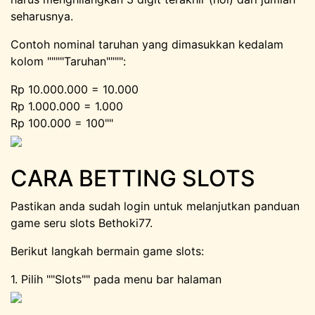
seharusnya.
Contoh nominal taruhan yang dimasukkan kedalam
kolom """"Taruhan"""":
Rp 10.000.000 = 10.000
Rp 1.000.000 = 1.000
Rp 100.000 = 100""
CARA BETTING SLOTS
Pastikan anda sudah login untuk melanjutkan panduan
game seru slots Bethoki77.
Berikut langkah bermain game slots:
1. Pilih ""Slots"" pada menu bar halaman