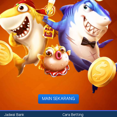
MAIN SEKARANG
Jadwal Bank
Cara Betting