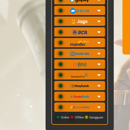
Online
Offline
Gangguan