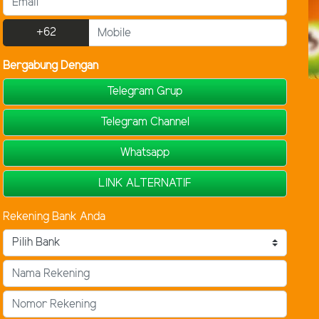
+62
Bergabung Dengan
Telegram Grup
Telegram Channel
Whatsapp
LINK ALTERNATIF
Rekening Bank Anda